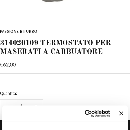
PASSIONE BITURBO
314020109 TERMOSTATO PER
MASERATI A CARBUATORE
Prezzo
€62,00
di
vendita
Quantità:
Diminuire
Aumenta
la
la
quantità
quantità
AGGIUNGI AL CARRELLO