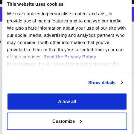
This website uses cookies
We use cookies to personalise content and ads, to
provide social media features and to analyse our traffic.
We also share information about your use of our site with
Altre opzioni di pagamento
our social media, advertising and analytics partners who
Condividi
may combine it with other information that you’ve
provided to them or that they’ve collected from your use
of their services.
Read the Privacy Policy
By clicking on the 'X,' you will proceed to navigate the
site with only technical cookies.
Show details
SCRIVICI SU WHATSAPP
SCRIVICI SU WHATSAPP
DAVIDE
DANIELE
Allow all
340 8811293
342 8508183
Customize