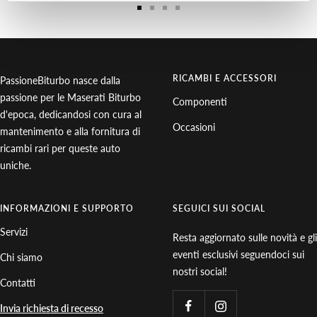
Vai
Vai
Vai
Vai
alla
alla
alla
alla
slide
slide
slide
slide
1
2
3
4
RICAMBI E ACCESSORI
PassioneBiturbo nasce dalla
passione per le Maserati Biturbo
Componenti
d'epoca, dedicandosi con cura al
Occasioni
mantenimento e alla fornitura di
ricambi rari per queste auto
uniche.
INFORMAZIONI E SUPPORTO
SEGUICI SUI SOCIAL
Servizi
Resta aggiornato sulle novità e gli
eventi esclusivi seguendoci sui
Chi siamo
nostri social!
Contatti
Invia richiesta di recesso