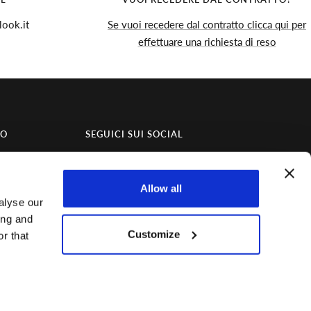
ook.it
Se vuoi recedere dal contratto clicca qui per
effettuare una richiesta di reso
TO
SEGUICI SUI SOCIAL
Resta aggiornato sulle novità e gli eventi
esclusivi seguendoci sui nostri social!
Allow all
alyse our
ing and
Customize
r that