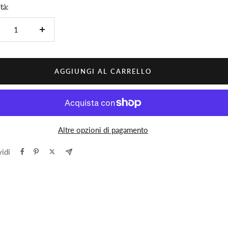
tà:
minuire
Aumenta
la
ntità
quantità
AGGIUNGI AL CARRELLO
Altre opzioni di pagamento
idi