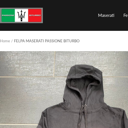
Salta
al
Passione
Maserati
Fe
contenuto
Biturbo
Home
FELPA MASERATI PASSIONE BITURBO