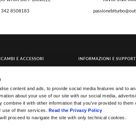
342 8508183
passionebiturbo@outl
ICAMBI E ACCESSORI
INFORMAZIONI E SUPPOR
omponenti
Servizi
s
ccasioni
Chi siamo
ise content and ads, to provide social media features and to an
Contatti
rmation about your use of our site with our social media, advertis
Invia richiesta di recesso
 combine it with other information that you’ve provided to them o
r use of their services.
Read the Privacy Policy
 will proceed to navigate the site with only technical cookies.
Accettiamo
Credits