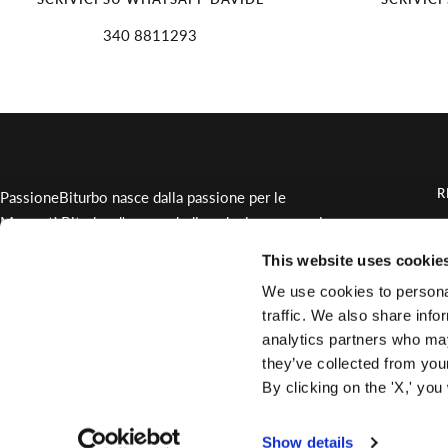
340 8811293
R
PassioneBiturbo nasce dalla passione per le
Maserati Biturbo d'epoca, dedicandosi con cura al
C
mantenimento e alla fornitura di ricambi rari per
This website uses cookie
O
queste auto uniche.
We use cookies to personal
traffic. We also share info
analytics partners who may
Lingua
Italiano
they’ve collected from you
By clicking on the 'X,' you
Passione Biturbo Srl - P.Iva 01966120931
Privacy Policy
Termini di servizio
Info
Modifica Consensi Cookie
Show details