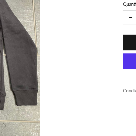
Quanti
Di
la
qua
Condiv