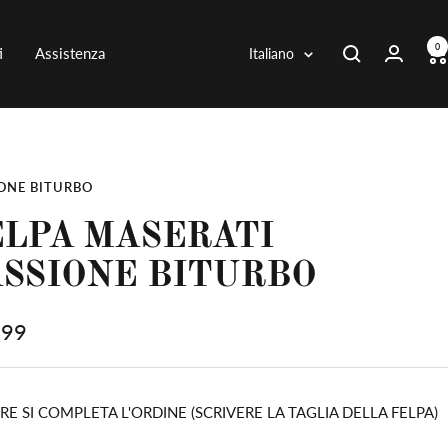
0
Lingua
i
Assistenza
Italiano
ONE BITURBO
ELPA MASERATI
ASSIONE BITURBO
zo
,99
ita
E SI COMPLETA L'ORDINE (SCRIVERE LA TAGLIA DELLA FELPA)