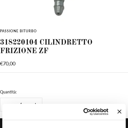
PASSIONE BITURBO
318220104 CILINDRETTO
FRIZIONE ZF
Prezzo
€70,00
di
vendita
Quantità:
Diminuire
Aumenta
la
la
quantità
quantità
AGGIUNGI AL CARRELLO