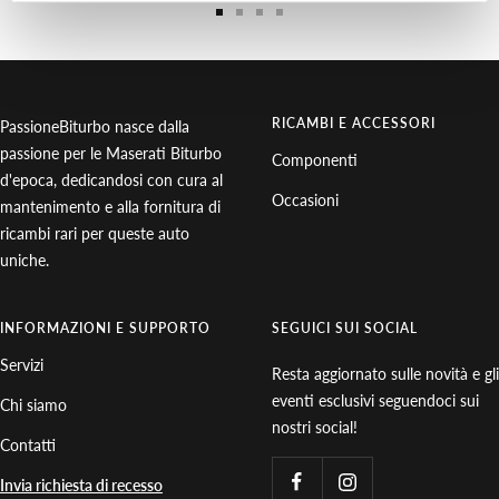
Vai
Vai
Vai
Vai
alla
alla
alla
alla
slide
slide
slide
slide
1
2
3
4
RICAMBI E ACCESSORI
PassioneBiturbo nasce dalla
passione per le Maserati Biturbo
Componenti
d'epoca, dedicandosi con cura al
Occasioni
mantenimento e alla fornitura di
ricambi rari per queste auto
uniche.
INFORMAZIONI E SUPPORTO
SEGUICI SUI SOCIAL
Servizi
Resta aggiornato sulle novità e gli
eventi esclusivi seguendoci sui
Chi siamo
nostri social!
Contatti
Invia richiesta di recesso