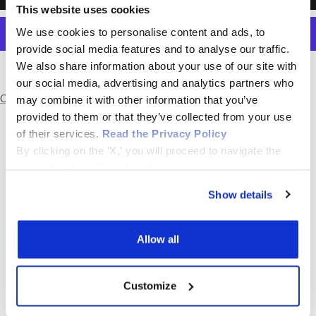
This website uses cookies
We use cookies to personalise content and ads, to
provide social media features and to analyse our traffic.
We also share information about your use of our site with
Altre opzioni di pagamento
our social media, advertising and analytics partners who
Condividi
may combine it with other information that you’ve
provided to them or that they’ve collected from your use
of their services.
Read the Privacy Policy
By clicking on the 'X,' you will proceed to navigate the
site with only technical cookies.
Show details
SCRIVICI SU WHATSAPP
SCRIVICI SU WHATSAPP
DAVIDE
DANIELE
Allow all
340 8811293
342 8508183
Customize