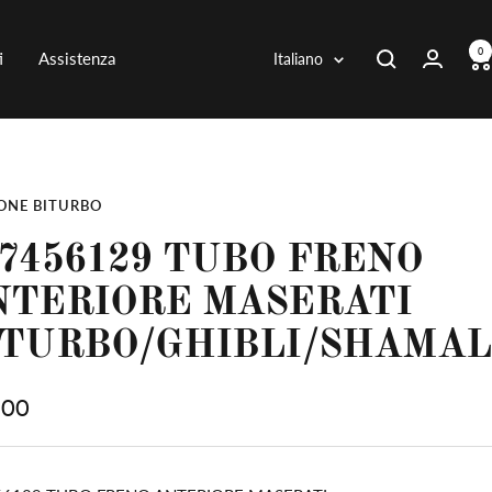
0
Lingua
i
Assistenza
Italiano
ONE BITURBO
7456129 TUBO FRENO
NTERIORE MASERATI
ITURBO/GHIBLI/SHAMAL
zo
,00
ita