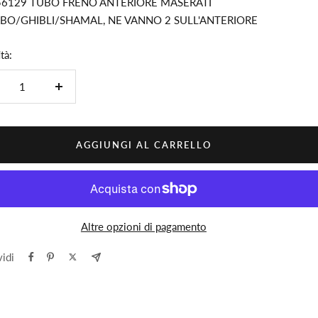
56129 TUBO FRENO ANTERIORE MASERATI
BO/GHIBLI/SHAMAL, NE VANNO 2 SULL'ANTERIORE
tà:
minuire
Aumenta
la
ntità
quantità
AGGIUNGI AL CARRELLO
Altre opzioni di pagamento
idi