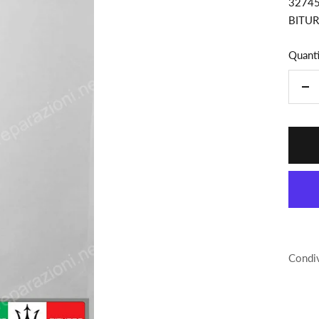
3274
BITUR
Quanti
Di
la
qua
Condiv