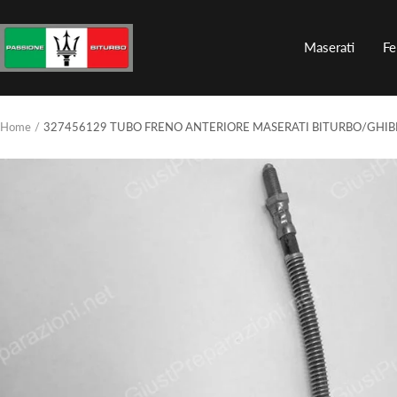
Salta
al
Passione
Maserati
Fe
contenuto
Biturbo
Home
327456129 TUBO FRENO ANTERIORE MASERATI BITURBO/GHIB