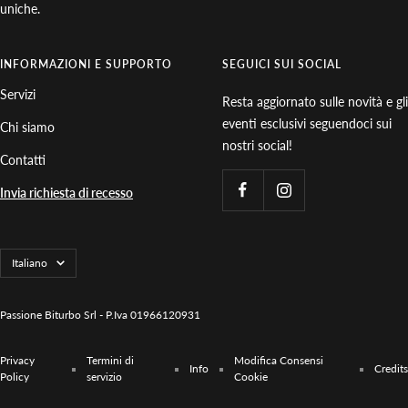
uniche.
INFORMAZIONI E SUPPORTO
SEGUICI SUI SOCIAL
Servizi
Resta aggiornato sulle novità e gli
eventi esclusivi seguendoci sui
Chi siamo
nostri social!
Contatti
Invia richiesta di recesso
Lingua
Italiano
Passione Biturbo Srl - P.Iva 01966120931
Privacy
Termini di
Modifica Consensi
Info
Credits
Policy
servizio
Cookie