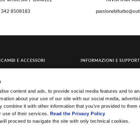
342 8508183
passionebiturbo@outl
ICAMBI E ACCESSORI
INFORMAZIONI E SUPPOR
omponenti
Servizi
s
ccasioni
Chi siamo
ise content and ads, to provide social media features and to an
Contatti
rmation about your use of our site with our social media, advertis
Invia richiesta di recesso
 combine it with other information that you’ve provided to them o
r use of their services.
Read the Privacy Policy
 will proceed to navigate the site with only technical cookies.
Accettiamo
Credits