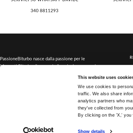
340 8811293
R
PassioneBiturbo nasce dalla passione per le
Maserati Biturbo d'epoca, dedicandosi con cura al
C
mantenimento e alla fornitura di ricambi rari per
This website uses cookie
O
queste auto uniche.
We use cookies to personal
traffic. We also share info
analytics partners who may
Lingua
Italiano
they’ve collected from you
By clicking on the 'X,' you
Passione Biturbo Srl - P.Iva 01966120931
Privacy Policy
Termini di servizio
Info
Modifica Consensi Cookie
Show details