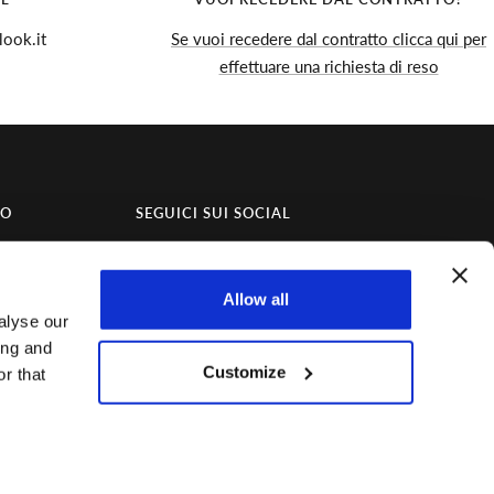
ook.it
Se vuoi recedere dal contratto clicca qui per
effettuare una richiesta di reso
TO
SEGUICI SUI SOCIAL
Resta aggiornato sulle novità e gli eventi
esclusivi seguendoci sui nostri social!
Allow all
alyse our
ing and
Customize
r that