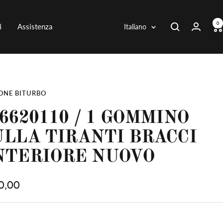
0
Lingua
i
Assistenza
Italiano
ONE BITURBO
6620110 / 1 GOMMINO
ULLA TIRANTI BRACCI
NTERIORE NUOVO
zo
0,00
ita