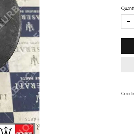
Quanti
Di
la
qua
Condiv