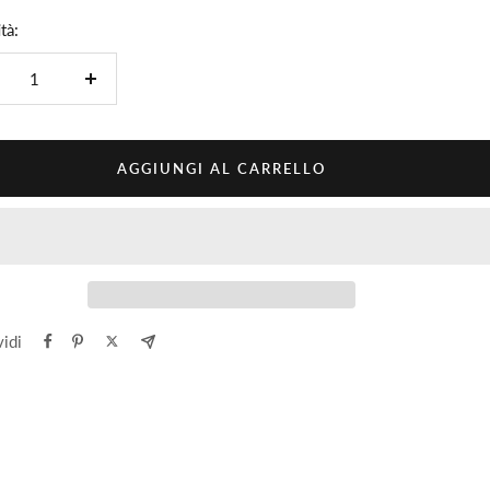
tà:
minuire
Aumenta
la
ntità
quantità
AGGIUNGI AL CARRELLO
idi