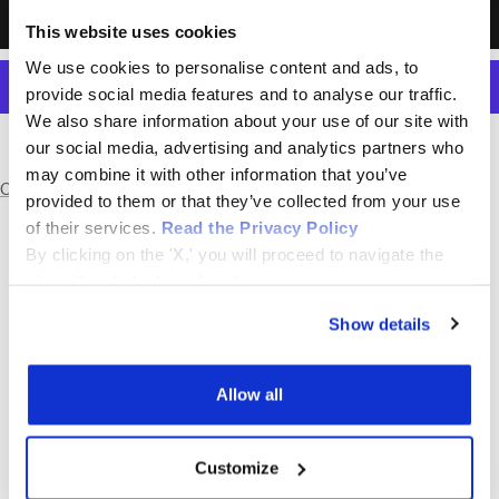
quantità
quantità
AGGIUNGI AL CARRELLO
This website uses cookies
We use cookies to personalise content and ads, to
provide social media features and to analyse our traffic.
We also share information about your use of our site with
Altre opzioni di pagamento
our social media, advertising and analytics partners who
may combine it with other information that you’ve
Condividi
provided to them or that they’ve collected from your use
of their services.
Read the Privacy Policy
By clicking on the 'X,' you will proceed to navigate the
site with only technical cookies.
Show details
SCRIVICI SU WHATSAPP
SCRIVICI SU WHATSAPP
DAVIDE
DANIELE
Allow all
340 8811293
342 8508183
Customize