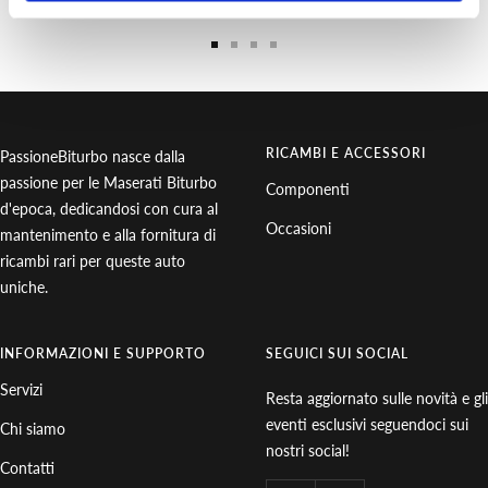
Vai
Vai
Vai
Vai
alla
alla
alla
alla
slide
slide
slide
slide
1
2
3
4
RICAMBI E ACCESSORI
PassioneBiturbo nasce dalla
passione per le Maserati Biturbo
Componenti
d'epoca, dedicandosi con cura al
Occasioni
mantenimento e alla fornitura di
ricambi rari per queste auto
uniche.
INFORMAZIONI E SUPPORTO
SEGUICI SUI SOCIAL
Servizi
Resta aggiornato sulle novità e gli
eventi esclusivi seguendoci sui
Chi siamo
nostri social!
Contatti