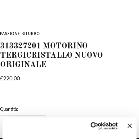
PASSIONE BITURBO
313327201 MOTORINO
TERGICRISTALLO NUOVO
ORIGINALE
Prezzo
€220,00
di
vendita
Quantità:
Diminuire
Aumenta
la
la