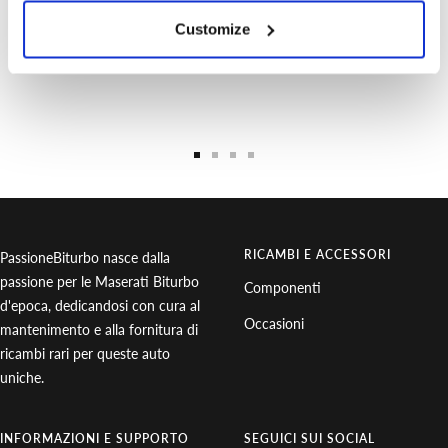
DAVIDE
DANIELE
Customize
340 8811293
342 8508183
Vai
Vai
Vai
Vai
alla
alla
alla
alla
slide
slide
slide
slide
1
2
3
4
RICAMBI E ACCESSORI
PassioneBiturbo nasce dalla
passione per le Maserati Biturbo
Componenti
d'epoca, dedicandosi con cura al
Occasioni
mantenimento e alla fornitura di
ricambi rari per queste auto
uniche.
INFORMAZIONI E SUPPORTO
SEGUICI SUI SOCIAL