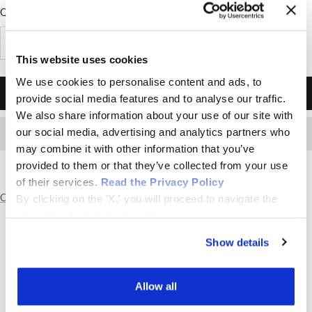
Quantità:
Diminuire
Aumenta
This website uses cookies
la
la
We use cookies to personalise content and ads, to
quantità
quantità
AGGIUNGI AL CARRELLO
provide social media features and to analyse our traffic.
We also share information about your use of our site with
our social media, advertising and analytics partners who
may combine it with other information that you’ve
provided to them or that they’ve collected from your use
of their services.
Read the Privacy Policy
Condividi
By clicking on the 'X,' you will proceed to navigate the
site with only technical cookies.
Show details
Allow all
SCRIVICI SU WHATSAPP
SCRIVICI SU WHATSAPP