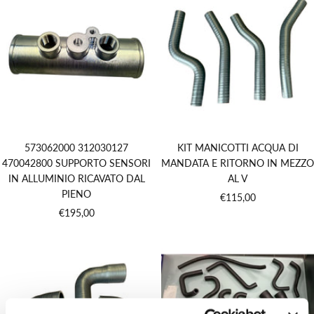
573062000 312030127
KIT MANICOTTI ACQUA DI
470042800 SUPPORTO SENSORI
MANDATA E RITORNO IN MEZZO
IN ALLUMINIO RICAVATO DAL
AL V
PIENO
Prezzo
€115,00
Prezzo
€195,00
di
di
vendita
vendita