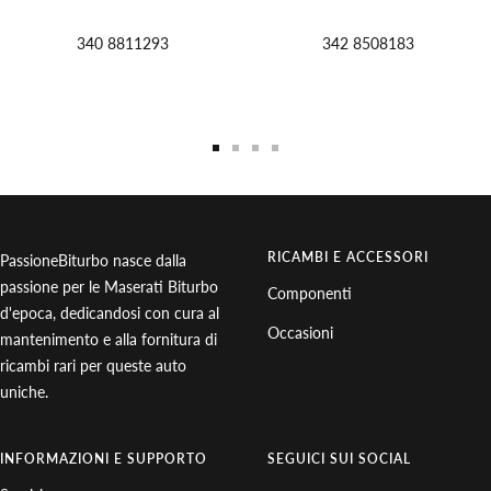
340 8811293
342 8508183
Vai
Vai
Vai
Vai
alla
alla
alla
alla
slide
slide
slide
slide
1
2
3
4
RICAMBI E ACCESSORI
PassioneBiturbo nasce dalla
passione per le Maserati Biturbo
Componenti
d'epoca, dedicandosi con cura al
Occasioni
mantenimento e alla fornitura di
ricambi rari per queste auto
uniche.
INFORMAZIONI E SUPPORTO
SEGUICI SUI SOCIAL