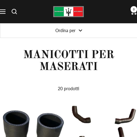
Salta
Passione
0
al
Navigazione
Biturbo
contenuto
Ordina per
MANICOTTI PER
MASERATI
20 prodotti