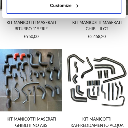
Customize
KIT MANICOTTI MASERATI
KIT MANICOTTI MASERATI
BITURBO 1' SERIE
GHIBLI II GT
Prezzo
Prezzo
€950,00
€2.458,20
di
di
vendita
vendita
KIT MANICOTTI MASERATI
KIT MANICOTTI
GHIBLI II NO ABS
RAFFREDDAMENTO ACQUA