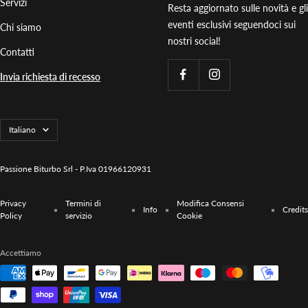
Servizi
Resta aggiornato sulle novità e gli
eventi esclusivi seguendoci sui
Chi siamo
nostri social!
Contatti
Invia richiesta di recesso
Lingua
Italiano
Passione Biturbo Srl - P.Iva 01966120931
Privacy
Termini di
Modifica Consensi
Info
Credits
Policy
servizio
Cookie
Accettiamo