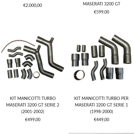
MASERATI 3200 GT
Prezzo
€2.000,00
Prezzo
€599,00
di
di
vendita
vendita
KIT MANICOTTI TURBO
KIT MANICOTTI TURBO PER
MASERATI 3200 GT SERIE 2
MASERATI 3200 GT SERIE 1
(2001-2002)
(1998-2000)
Prezzo
Prezzo
€499,00
€449,00
di
di
vendita
vendita