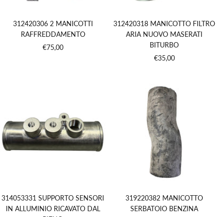
312420306 2 MANICOTTI
312420318 MANICOTTO FILTRO
RAFFREDDAMENTO
ARIA NUOVO MASERATI
BITURBO
Prezzo
€75,00
Prezzo
€35,00
di
di
vendita
vendita
314053331 SUPPORTO SENSORI
319220382 MANICOTTO
IN ALLUMINIO RICAVATO DAL
SERBATOIO BENZINA