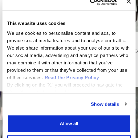
This website uses cookies
We use cookies to personalise content and ads, to
provide social media features and to analyse our traffic.
KIT MANICOTTI ACQUA
KIT MANICOTTI COMPLETO
We also share information about your use of our site with
INFERIORI E SUPERIORI
NUOVO PER MASERATI BITURBO
our social media, advertising and analytics partners who
RADIATORE
CON INTERCOOLER FRONTALI
may combine it with other information that you’ve
(324032320/324032325)
Prezzo
€1.359,84
provided to them or that they’ve collected from your use
Prezzo
€195,00
di
of their services.
Read the Privacy Policy
di
vendita
By clicking on the 'X,' you will proceed to navigate the
vendita
site with only technical cookies.
Show details
Allow all