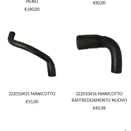
PIENO
Prezzo
€80,00
Prezzo
€180,00
di
di
vendita
vendita
322010435 MANICOTTO
322010436 MANICOTTO
RAFFREDDAMENTO NUOVO
Prezzo
€55,00
Prezzo
€40,98
di
di
vendita
vendita