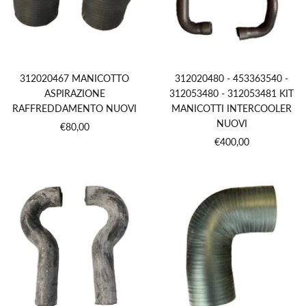
312020467 MANICOTTO
312020480 - 453363540 -
ASPIRAZIONE
312053480 - 312053481 KIT
RAFFREDDAMENTO NUOVI
MANICOTTI INTERCOOLER
NUOVI
Prezzo
€80,00
Prezzo
€400,00
di
di
vendita
vendita